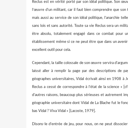
Reclus est en vérité porté par son idéal politique. Son œ
l’œuvre d’un militant, car il faut bien comprendre que son 
mais aussi au service de son idéal politique, l’anarchie te
sans lois et sans autorité. Toute sa vie Reclus sera un mili
être absolu, totalement engagé dans ce combat pour une 
établissement même si ce ne peut être que dans un avenir t
excellent outil pour cela.
Cependant, la taille colossale de son œuvre servira d’argume
laissé aller à remplir la page par des descriptions de p
géographes universitaires, Vidal écrivait ainsi en 1908 à
Reclus a cessé de correspondre à l’état de la science » [cf.
d’autres raisons, beaucoup plus sérieuses et autrement impo
géographie universitaire dont Vidal de La Blache fut le fo
bas Vidal ? Viva Vidal » [Lacoste, 1979].
Disons-le d’entrée de jeu, pour nous, on ne peut dissocie