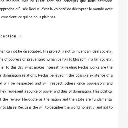
 une moindre mesure l’État sont des concepts que nous estimons
approche d’Élisée Reclus, c’est la volonté de décrypter le monde avec
conscient, ce qui ne nous plaît pas.
xception. »
n cannot be dissociated. His project is not to invent an ideal society,
rms of oppression preventing human beings to blossom in a fair society.
is. To this day what makes interesting reading Reclus’works are the
 domination relations. Reclus believed in the possible existence of a
dual will be respected and will respect others once oppressors and
they represent a source of power and thus of domination. This political
h of the review Herodote as the nation and the state are fundamental
r to Elisée Reclus is the will to decipher the world honestly, and not to