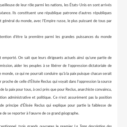
ueilleuse de leur rôle parmi les nations, les États-Unis en sont arrivés
séance. Ils constituent une république patronne d’autres républiques
t général du monde, avec l’Empire russe, le plus puissant de tous par
rétention d’être la première parmi les grandes puissances du monde
t emporté. On sait que leurs dirigeants actuels ainsi qu’une partie de
mission, aider les peuples à se libérer de l’oppression dictatoriale de
e monde, ce qui ne pourrait conduire qu’à la paix puisque chacun serait
 proche de celle d’Élisée Reclus qui voyait dans l’oppression la source
 de la paix pour tous, à ceci près que pour Reclus, anarchiste convaincu,
tion administrative et politique. Ce n’est assurément pas la position
de principe d’Élisée Reclus qui explique pour partie la faiblesse de
le de se reporter à l’œuvre de ce grand géographe.
xceptionnel, trois grands ouvrages le premier
La Terre description des