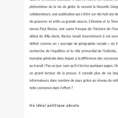
phénomènes de la vie du globe
, le second la
Nouvelle Géogr
collaborateurs, une publication qui s’étire sur dix-huit an
de gravures et enfin sa grande œuvre,
L’Homme et la Terre
neveu Paul Reclus, une vaste fresque de l’histoire de l’hu
début du XXe siècle. Reclus tenait énormément à cet ouvr
définit comme un « ouvrage de géographie sociale » où il 
recherche de l’équilibre et le rôle primordial de l’individ
humaine générale dans lequel, à la différence des successeu
au travail ! Pas un jour sans qu’il n’écrive quelques pages. O
un grand lecteur de la presse, il connaît plus de six l
informateurs dans nombre de pays grâce au réseau du milie
telle constance dans l’effort ?
Un idéal politique absolu