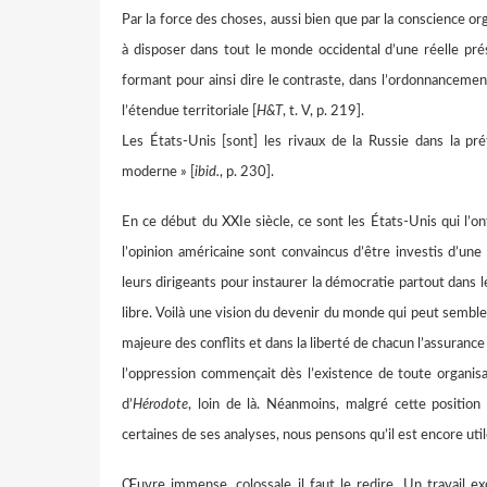
Par la force des choses, aussi bien que par la conscience org
à disposer dans tout le monde occidental d’une réelle pré
formant pour ainsi dire le contraste, dans l’ordonnancemen
l’étendue territoriale [
H&T
, t. V, p. 219].
Les États-Unis [sont] les rivaux de la Russie dans la p
moderne » [
ibid.
, p. 230].
En ce début du XXIe siècle, ce sont les États-Unis qui l’on
l’opinion américaine sont convaincus d’être investis d’une 
leurs dirigeants pour instaurer la démocratie partout dans l
libre. Voilà une vision du devenir du monde qui peut sembler
majeure des conflits et dans la liberté de chacun l’assurance
l’oppression commençait dès l’existence de toute organisa
d’
Hérodote
, loin de là. Néanmoins, malgré cette position 
certaines de ses analyses, nous pensons qu’il est encore uti
Œuvre immense, colossale il faut le redire. Un travail e