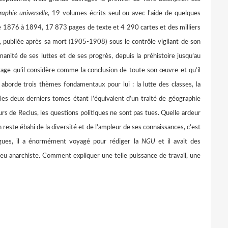
aphie universelle
, 19 volumes écrits seul ou avec l’aide de quelques
s de 1876 à 1894, 17 873 pages de texte et 4 290 cartes et des milliers
, publiée après sa mort (1905-1908) sous le contrôle vigilant de son
manité de ses luttes et de ses progrès, depuis la préhistoire jusqu’au
age qu’il considère comme la conclusion de toute son œuvre et qu’il
aborde trois thèmes fondamentaux pour lui : la lutte des classes, la
u, les deux derniers tomes étant l’équivalent d’un traité de géographie
rs de Reclus, les questions politiques ne sont pas tues. Quelle ardeur
n reste ébahi de la diversité et de l’ampleur de ses connaissances, c’est
angues, il a énormément voyagé pour rédiger la
NGU
et il avait des
u anarchiste. Comment expliquer une telle puissance de travail, une