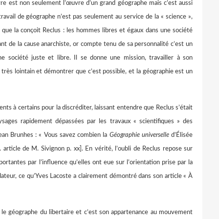
uvre est non seulement l’œuvre d’un grand géographe mais c’est aussi
travail de géographe n’est pas seulement au service de la « science »,
lle que la conçoit Reclus : les hommes libres et égaux dans une société
tant de la cause anarchiste, or compte tenu de sa personnalité c’est un
société juste et libre. Il se donne une mission, travailler à son
rès lointain et démontrer que c’est possible, et la géographie est un
nts à certains pour la discréditer, laissant entendre que Reclus s’était
aysages rapidement dépassées par les travaux « scientifiques » des
 Jean Brunhes : « Vous savez combien la
Géographie universelle
d’Élisée
 article de M. Sivignon p. xx]. En vérité, l’oubli de Reclus repose sur
rtantes par l’influence qu’elles ont eue sur l’orientation prise par la
ndateur, ce qu’Yves Lacoste a clairement démontré dans son article « À
r le géographe du libertaire et c’est son appartenance au mouvement