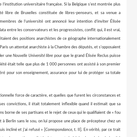
 l’institution universitaire française. Si la Belgique s’est montrée plus
sité libre de Bruxelles constituée de libres-penseurs, et sa venue a
membres de l’université ont annoncé leur intention d’inviter Élisée
a entre les conservateurs et les progressistes, conflit qui, il est vrai,
iétaient des positions anarchistes de ce géographe internationalement
 Paris un attentat anarchiste à la Chambre des députés, et s’opposaient
nder une
Nouvelle Université libre
pour que le grand Élisée Reclus puisse
iété était telle que plus de 1 000 personnes ont assisté à son premier
néré pour son enseignement, assurance pour lui de protéger sa totale
ptionnelle force de caractère, et quelles que furent les circonstances et
ses convictions, il était totalement inflexible quand il estimait que sa
ns borne de ses partisans et le rejet de ceux qui le qualifiaient de « fou
ant à Berlin sans le sou, on lui propose une place de précepteur chez un
s incliné et j’ai refusé » [
Correspondance
, t. II]. En vérité, par ce trait