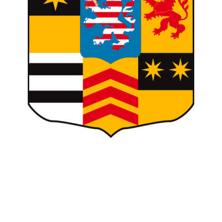
La
famille de Hesse et du Rhin
dont
la branche est aujourd’hui éteinte a vu
son histoire familiale touchée par
plusieurs tragédies qui ont frappé ses
membres ou leur descendance.