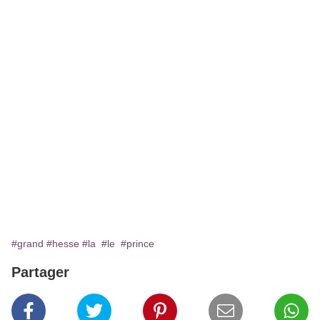
Sources
http://www.noblesseetroyautes.com/2013/01/la-famille-de-hesse-et-
du-rhin-une-famille-
frappee-par-le-sceau-des-tragedies/
#grand
#hesse
#la
#le
#prince
Partager