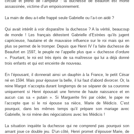
circule et prend de l’ampleur : la duchesse de Beaufort est morte
assassinée, victime d’un empoisonnement.
La main de dieu a-t-elle frappé seule Gabrielle ou l’a-t-on aidé ?
Qui avait intérêt à voir disparaître la duchesse ? A la vérité, beaucoup
de monde ! Les français détestent Gabrielle d’Estrées qu’ils jugent
capricieuse, hautaine et de mauvaise influence sur le roi mais qui en
plus se permet de le tromper. Depuis que Henri IV l’a faite duchesse de
Beaufort en 1597, le peuple ne l’appelle plus que « duchesse d’ordure
». Pourtant, le roi est très épris de sa maîtresse qui lui a déjà donné
trois enfants et qui est enceinte de nouveau.
En l’épousant, il donnerait ainsi un dauphin à la France, le petit César
né en 1594. Mais pour épouser la belle, il lui faut d’abord divorcer. Or, la
reine Margot n’accepta durant longtemps de se séparer de sa couronne
uniquement si Henri épousait une femme de haute naissance et en
aucun cas sa « putain ». Si Marguerite fini par céder, le pape ne
l’accepte que si le roi épouse sa nièce, Marie de Médicis. C’est
pourquoi, dans les mêmes temps qu’il prépare son mariage avec
Gabrielle, le roi mène des négociations avec les Médicis !
La situation inquiète la duchesse qui ne comprend pas pourquoi son
amant joue ce double jeu. D’un côté, Henri promet d’épouser Marie, de