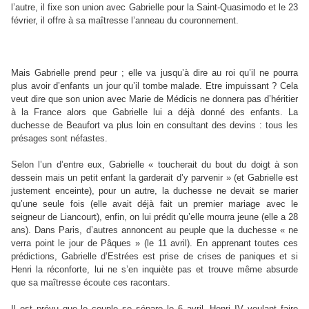
l’autre, il fixe son union avec Gabrielle pour la Saint-Quasimodo et le 23
février, il offre à sa maîtresse l’anneau du couronnement.
Mais Gabrielle prend peur ; elle va jusqu’à dire au roi qu’il ne pourra
plus avoir d’enfants un jour qu’il tombe malade. Etre impuissant ? Cela
veut dire que son union avec Marie de Médicis ne donnera pas d’héritier
à la France alors que Gabrielle lui a déjà donné des enfants. La
duchesse de Beaufort va plus loin en consultant des devins : tous les
présages sont néfastes.
Selon l’un d’entre eux, Gabrielle « toucherait du bout du doigt à son
dessein mais un petit enfant la garderait d’y parvenir » (et Gabrielle est
justement enceinte), pour un autre, la duchesse ne devait se marier
qu’une seule fois (elle avait déjà fait un premier mariage avec le
seigneur de Liancourt), enfin, on lui prédit qu’elle mourra jeune (elle a 28
ans). Dans Paris, d’autres annoncent au peuple que la duchesse « ne
verra point le jour de Pâques » (le 11 avril). En apprenant toutes ces
prédictions, Gabrielle d’Estrées est prise de crises de paniques et si
Henri la réconforte, lui ne s’en inquiète pas et trouve même absurde
que sa maîtresse écoute ces racontars.
Il est prévu que le couple se sépare le 6 avril, Henri IV voulant faire