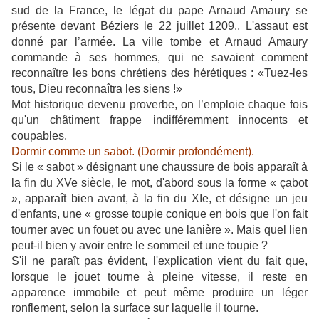
sud de la France, le légat du pape Arnaud Amaury se
présente devant Béziers le 22 juillet 1209., L'assaut est
donné par l’armée. La ville tombe et Arnaud Amaury
commande à ses hommes, qui ne savaient comment
reconnaître les bons chrétiens des hérétiques : «Tuez-les
tous, Dieu reconnaîtra les siens !»
Mot historique devenu proverbe, on l’emploie chaque fois
qu'un châtiment frappe indifféremment innocents et
coupables.
Dormir comme un sabot. (Dormir profondément).
Si le « sabot » désignant une chaussure de bois apparaît à
la fin du XVe siècle, le mot, d'abord sous la forme « çabot
», apparaît bien avant, à la fin du XIe, et désigne un jeu
d'enfants, une « grosse toupie conique en bois que l'on fait
tourner avec un fouet ou avec une lanière ». Mais quel lien
peut-il bien y avoir entre le sommeil et une toupie ?
S'il ne paraît pas évident, l'explication vient du fait que,
lorsque le jouet tourne à pleine vitesse, il reste en
apparence immobile et peut même produire un léger
ronflement, selon la surface sur laquelle il tourne.