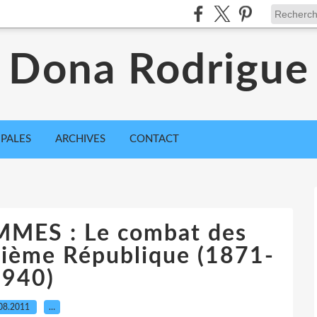
Dona Rodrigue
IPALES
ARCHIVES
CONTACT
MMES : Le combat des
sième République (1871-
1940)
08.2011
…