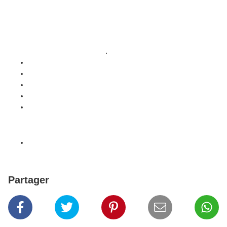
première branche de la Maison d'Oldenbourg-Russie
(Maison Holstein-Gottorp-Romanov), issue de la
première branche de la Maison d'Holstein-Gottorp,
elle-même issue de la première branche de la
Maison d'Oldenbourg
.
Partager