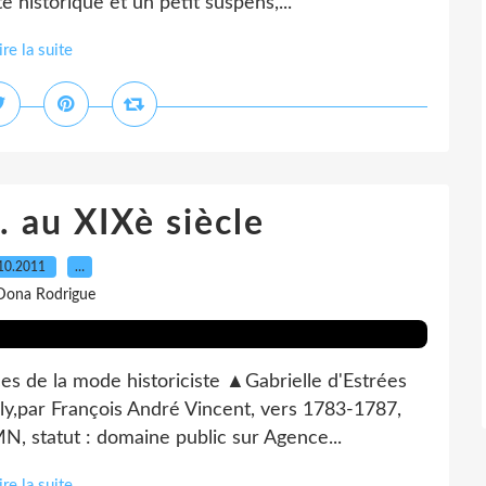
 historique et un petit suspens,...
ire la suite
. au XIXè siècle
10.2011
…
Dona Rodrigue
ces de la mode historiciste ▲Gabrielle d'Estrées
ly,par François André Vincent, vers 1783-1787,
, statut : domaine public sur Agence...
ire la suite