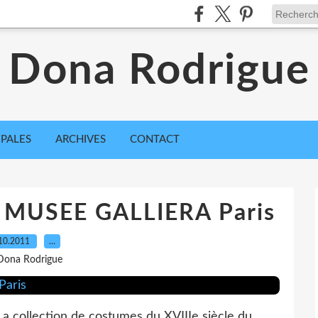
Dona Rodrigue
IPALES
ARCHIVES
CONTACT
 - MUSEE GALLIERA Paris
10.2011
…
Dona Rodrigue
a collection de costumes du XVIIIe siècle du