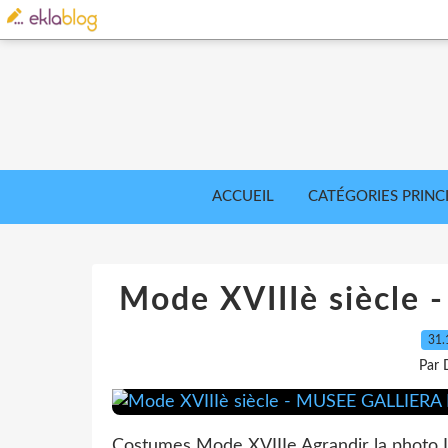
ACCUEIL
CATÉGORIES PRINC
Mode XVIIIè siècle
31.
Par 
Costumes Mode XVIIIe Agrandir la photo L