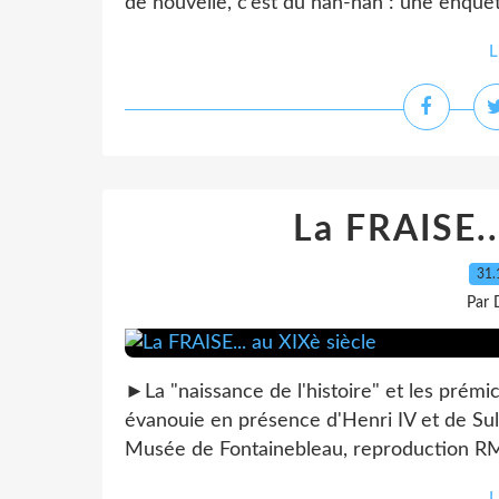
de nouvelle, c’est du nan-nan : une enquête
L
La FRAISE..
31.
Par 
►La "naissance de l'histoire" et les prémi
évanouie en présence d'Henri IV et de Sul
Musée de Fontainebleau, reproduction RMN
L