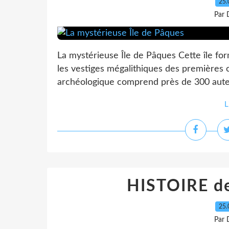
25.
Par 
La mystérieuse Île de Pâques Cette île form
les vestiges mégalithiques des premières c
archéologique comprend près de 300 autels 
L
HISTOIRE d
25.
Par 