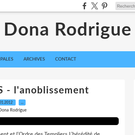
Dona Rodrigue
IPALES
ARCHIVES
CONTACT
 - l'anoblissement
01.2012
…
Dona Rodrigue
ent et l’Ordre des Templiers L’hérédité de