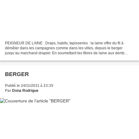
PEIGNEUR DE LAINE : Draps, habits, tapisseries : la laine offre du fil à
démêler dans les campagnes comme dans les villes, depuis le berger
jusqu’au marchand drapier. En soumettant les fibres de laine aux dents
longues et acérées de son outil, le peigneur...
BERGER
Publié le 24/11/2011 à 23:35
Par
Dona Rodrigue