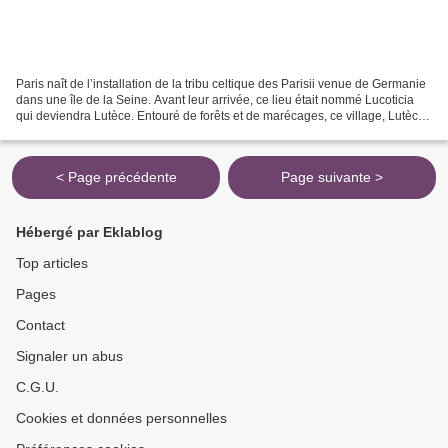
Paris naît de l’installation de la tribu celtique des Parisii venue de Germanie
dans une île de la Seine. Avant leur arrivée, ce lieu était nommé Lucoticia
qui deviendra Lutèce. Entouré de forêts et de marécages, ce village, Lutèce,
tombe en 52 avant...
< Page précédente
Page suivante >
Hébergé par Eklablog
Top articles
Pages
Contact
Signaler un abus
C.G.U.
Cookies et données personnelles