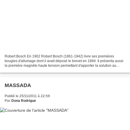
Robert Bosch En 1902 Robert Bosch (1861-1942) livre ses premières
bougies d'allumage dont il avait déposé le brevet en 1894. Il présenta aussi
la première magnéto haute tension permettant d'apporter la solution au
problème majeur de la fiabilité d'allumage...
MASSADA
Publié le 25/11/2011 à 22:59
Par
Dona Rodrigue