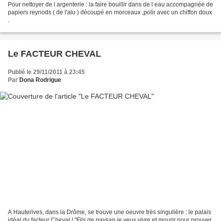
Pour nettoyer de l argenterie : la faire bouillir dans de l eau accompagnée de
papiers reynods ( de l'alu ) découpé en morceaux ,polir avec un chiffon doux
.
Le FACTEUR CHEVAL
Publié le 29/11/2011 à 23:45
Par
Dona Rodrigue
A Hauterives, dans la Drôme, se trouve une oeuvre très singulière : le palais
idéal du facteur Cheval ! "Fils de paysan je veux vivre et mourir pour prouver