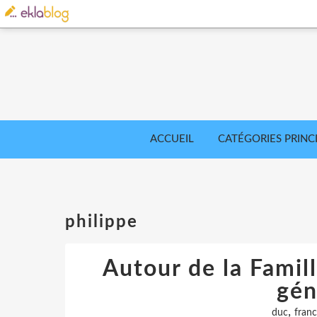
ACCUEIL
CATÉGORIES PRINC
philippe
Autour de la Famil
gén
,
duc
fran