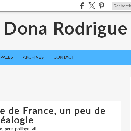
Dona Rodrigue
IPALES
ARCHIVES
CONTACT
le de France, un peu de
éalogie
,
,
,
ce
pere
philippe
vii