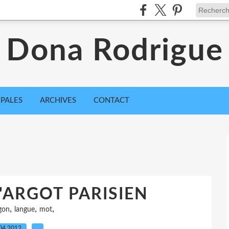
Dona Rodrigue
IPALES
ARCHIVES
CONTACT
l'ARGOT PARISIEN
,
,
,
gon
langue
mot
04.2012
…