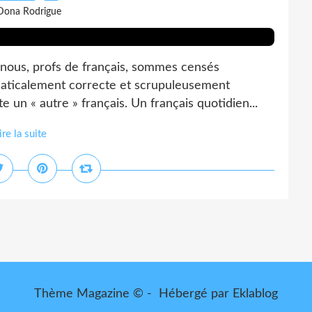
Dona Rodrigue
 nous, profs de français, sommes censés
mmaticalement correcte et scrupuleusement
te un « autre » français. Un français quotidien...
ire la suite
Thème Magazine © - Hébergé par
Eklablog