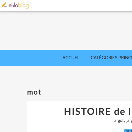
ACCUEIL
CATÉGORIES PRINC
mot
HISTOIRE de 
,
argot
jar
30.