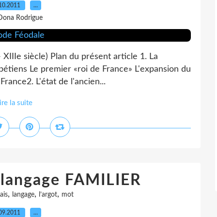
10.2011
…
Dona Rodrigue
 XIIIe siècle) Plan du présent article 1. La
pétiens Le premier «roi de France» L'expansion du
rance2. L'état de l'ancien...
ire la suite
 langage FAMILIER
,
,
,
ais
langage
l’argot
mot
09.2011
…