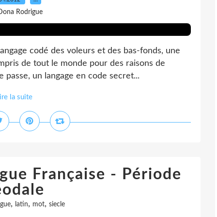
Dona Rodrigue
le langage codé des voleurs et des bas-fonds, une
mpris de tout le monde pour des raisons de
 passe, un langage en code secret...
ire la suite
gue Française - Période
éodale
,
,
,
ngue
latin
mot
siecle